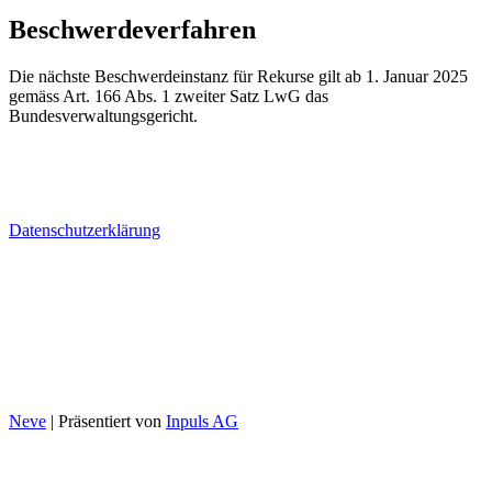
Beschwerdeverfahren
Die nächste Beschwerdeinstanz für Rekurse gilt ab 1. Januar 2025
gemäss Art. 166 Abs. 1 zweiter Satz LwG das
Bundesverwaltungsgericht.
Bio Test Agro AG
Erlenauweg 17
3110 Münsingen
Datenschutzerklärung
Tel. 031 722 10 70
info@bio-test-agro.ch
Montag - Donnerstag
08:00 - 12:00 / 13:00 - 17:00
Freitag
08:00 - 12:00 / 13:00 - 16:30
Neve
| Präsentiert von
Inpuls AG
Bio Test Agro AG
Erlenauweg 17