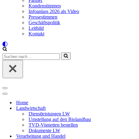
Partner
Kundenstimmen
Infoanlass 2026 als Video
Pressestimmen
Geschäftspolitik
Leitbild
Kontakt
Suchen
nach …
Navigations-
Menü
Navigations-
Menü
Home
Landwirtschaft
Dienstleistungen LW
Umstellung auf den Biolandbau
TVD-Vignetten bestellen
Dokumente LW
Verarbeitung und Handel