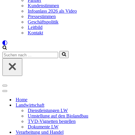
Partner
Kundenstimmen
Infoanlass 2026 als Video
Pressestimmen
Geschäftspolitik
Leitbild
Kontakt
Suchen
nach …
Navigations-
Menü
Navigations-
Menü
Home
Landwirtschaft
Dienstleistungen LW
Umstellung auf den Biolandbau
TVD-Vignetten bestellen
Dokumente LW
Verarbeitung und Handel