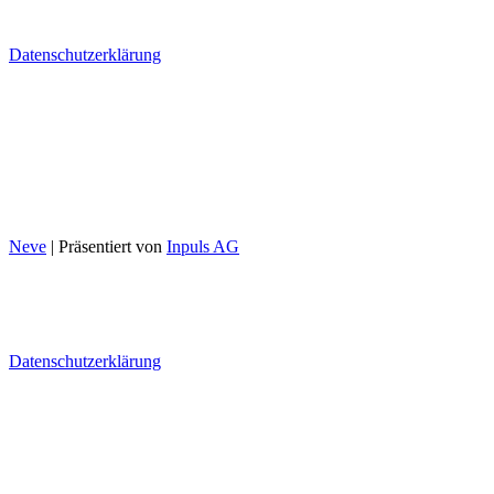
3110 Münsingen
Datenschutzerklärung
Tel. 031 722 10 70
info@bio-test-agro.ch
Montag - Donnerstag
08:00 - 12:00 / 13:00 - 17:00
Freitag
08:00 - 12:00 / 13:00 - 16:30
Neve
| Präsentiert von
Inpuls AG
Bio Test Agro AG
Erlenauweg 17
3110 Münsingen
Datenschutzerklärung
Tel. 031 722 10 70
info@bio-test-agro.ch
Montag - Donnerstag
08:00 - 12:00 / 13:00 - 17:00