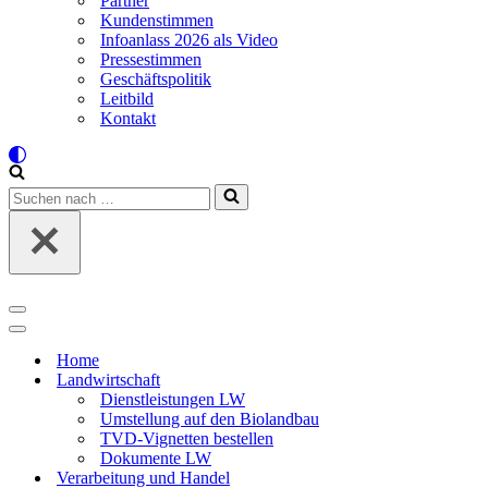
Partner
Kundenstimmen
Infoanlass 2026 als Video
Pressestimmen
Geschäftspolitik
Leitbild
Kontakt
Suchen
nach …
Navigations-
Menü
Navigations-
Menü
Home
Landwirtschaft
Dienstleistungen LW
Umstellung auf den Biolandbau
TVD-Vignetten bestellen
Dokumente LW
Verarbeitung und Handel