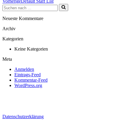
Vorherige
Default Staff List
Suchen
nach …
Neueste Kommentare
Archiv
Kategorien
Keine Kategorien
Meta
Anmelden
Eintrags-Feed
Kommentar-Feed
WordPress.org
Bio Test Agro AG
Erlenauweg 17
3110 Münsingen
Datenschutzerklärung
Tel. 031 722 10 70
info@bio-test-agro.ch