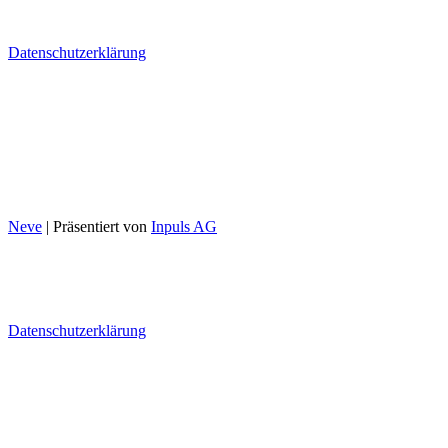
Erlenauweg 17
3110 Münsingen
Datenschutzerklärung
Tel. 031 722 10 70
info@bio-test-agro.ch
Montag - Donnerstag
08:00 - 12:00 / 13:00 - 17:00
Freitag
08:00 - 12:00 / 13:00 - 16:30
Neve
| Präsentiert von
Inpuls AG
Bio Test Agro AG
Erlenauweg 17
3110 Münsingen
Datenschutzerklärung
Tel. 031 722 10 70
info@bio-test-agro.ch
Montag - Donnerstag
08:00 - 12:00 / 13:00 - 17:00