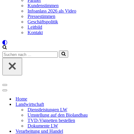
Partner
Kundenstimmen
Infoanlass 2026 als Video
Pressestimmen
Geschäftspolitik
Leitbild
Kontakt
Suchen
nach …
Navigations-
Menü
Navigations-
Menü
Home
Landwirtschaft
Dienstleistungen LW
Umstellung auf den Biolandbau
TVD-Vignetten bestellen
Dokumente LW
Verarbeitung und Handel